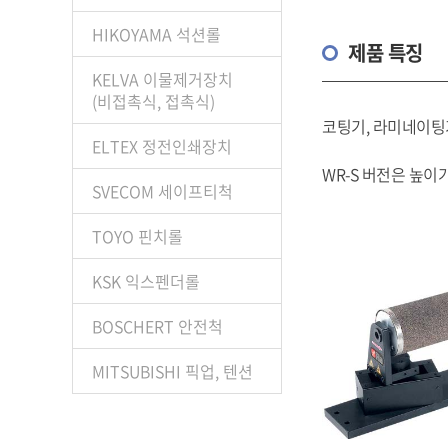
HIKOYAMA 석션롤
제품 특징
KELVA 이물제거장치
(비접촉식, 접촉식)
코팅기, 라미네이팅기
ELTEX 정전인쇄장치
WR-S 버전은 높이
SVECOM 세이프티척
TOYO 핀치롤
KSK 익스펜더롤
BOSCHERT 안전척
MITSUBISHI 픽업, 텐션