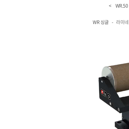
< WR.50 / WR
WR 싱글 -
라미네이