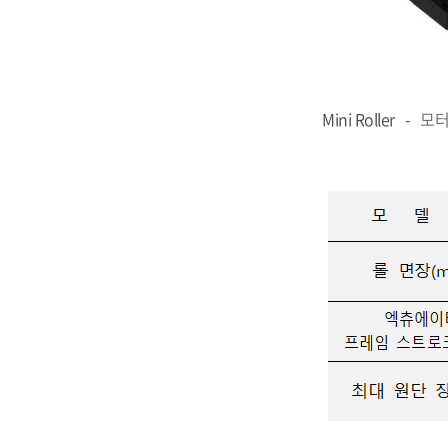
< Mini
Mini Roller -
모터