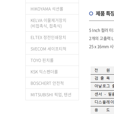
HIKOYAMA 석션롤
제품 특
KELVA 이물제거장치
(비접촉식, 접촉식)
5 Inch 컬러
ELTEX 정전인쇄장치
2개의 고출력 
25 x 16mm
SVECOM 세이프티척
TOYO 핀치롤
KSK 익스펜더롤
BOSCHERT 안전척
MITSUBISHI 픽업, 텐션