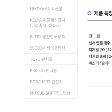
HIKOYAMA 석션롤
제품 특
KELVA 이물제거장치
(비접촉식, 접촉식)
전 원
ELTEX 정전인쇄장치
센서 연결 개수
SVECOM 세이프티척
디지털 I/O ( 12
디지털 출력 ( 24
TOYO 핀치롤
마스터 / 슬레
KSK 익스펜더롤
BOSCHERT 안전척
MITSUBISHI 픽업, 텐션