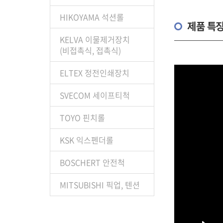
HIKOYAMA 석션롤
제품 특
KELVA 이물제거장치
(비접촉식, 접촉식)
ELTEX 정전인쇄장치
SVECOM 세이프티척
TOYO 핀치롤
KSK 익스펜더롤
BOSCHERT 안전척
MITSUBISHI 픽업, 텐션