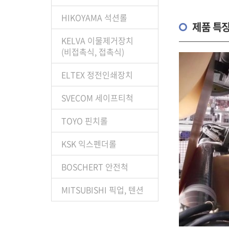
HIKOYAMA 석션롤
제품 특
KELVA 이물제거장치
(비접촉식, 접촉식)
ELTEX 정전인쇄장치
SVECOM 세이프티척
TOYO 핀치롤
KSK 익스펜더롤
BOSCHERT 안전척
MITSUBISHI 픽업, 텐션