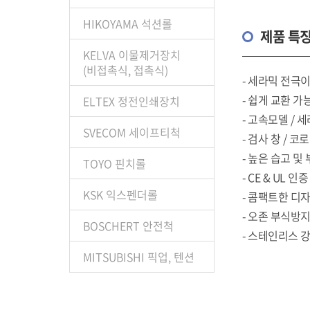
HIKOYAMA 석션롤
제품 특
KELVA 이물제거장치
(비접촉식, 접촉식)
- 세라믹 전극
- 쉽게 교환 
ELTEX 정전인쇄장치
- 고속모델 / 세
SVECOM 세이프티척
- 검사 창 / 
- 높은 습고 
TOYO 핀치롤
- CE & UL 인증
KSK 익스펜더롤
- 콤팩트한 디
- 오존 부식방
BOSCHERT 안전척
- 스테인리스 강
MITSUBISHI 픽업, 텐션